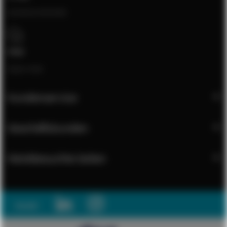
[email protected]
Chat
Open chat
Kundenservice
Geschäftskunden
Meistbesuchte Seiten
Social: