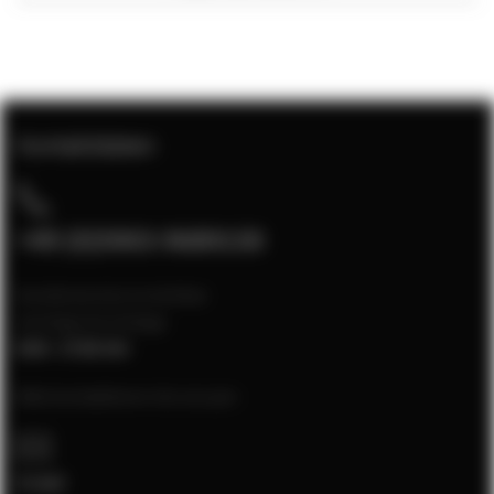
Kontaktdaten
+49 (0)5903-9689130
Kundenservice erreichbar
montags bis freitags
8:00 - 17:00 Uhr
Bitte kontaktieren Sie uns per:
E-mail