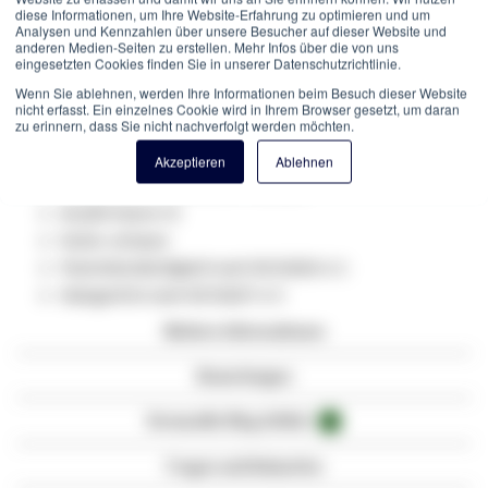
Außen. Metallfreies, wasserdichtes, UV-beständiges,
diese Informationen, um Ihre Website-Erfahrung zu optimieren und um
halogenfreies
LSZH
-Glasfaserkabel. Mit Schutzmantel gegen
Analysen und Kennzahlen über unsere Besucher auf dieser Website und
anderen Medien-Seiten zu erstellen. Mehr Infos über die von uns
Nagetiere.
eingesetzten Cookies finden Sie in unserer Datenschutzrichtlinie.
Produktspezifikationen:
Wenn Sie ablehnen, werden Ihre Informationen beim Besuch dieser Website
nicht erfasst. Ein einzelnes Cookie wird in Ihrem Browser gesetzt, um daran
zu erinnern, dass Sie nicht nachverfolgt werden möchten.
Glasfaser Typ: Multimode 50/125
Kategorie:
OM
2
Akzeptieren
Ablehnen
Länge: nach individueller Auswahl
Anzahl Fasern: 8
Farbe: schwarz
Flammbeständigkeit nach EN 50265-2-1
Halogenfrei nach EN 50267-2-3
Weitere Informationen
Bewertungen
Verwandte Blog-Artikel
3
Fragen und Antworten