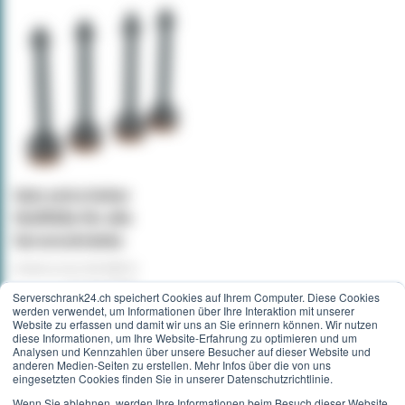
Satz extra hoher
Stellfüße für alle
Serverschränke
Artikelnummer:
DS-FEET-A
22,36 CHF
Serverschrank24.ch speichert Cookies auf Ihrem Computer. Diese Cookies
werden verwendet, um Informationen über Ihre Interaktion mit unserer
22,36 CHF
Website zu erfassen und damit wir uns an Sie erinnern können. Wir nutzen
diese Informationen, um Ihre Website-Erfahrung zu optimieren und um
Analysen und Kennzahlen über unsere Besucher auf dieser Website und
anderen Medien-Seiten zu erstellen. Mehr Infos über die von uns
eingesetzten Cookies finden Sie in unserer Datenschutzrichtlinie.
In den Warenkorb
Wenn Sie ablehnen, werden Ihre Informationen beim Besuch dieser Website