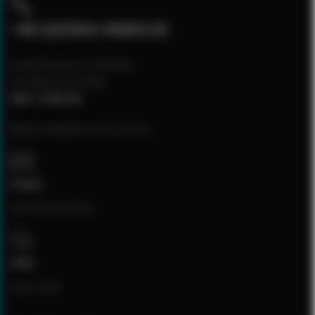
+49 (0)5903-9689130
Kundenservice erreichbar
montags bis freitags
8:00 - 17:00 Uhr
Bitte kontaktieren Sie uns per:
E-mail
[email protected]
Chat
Open chat