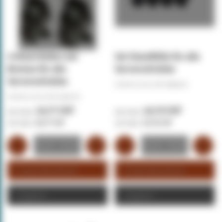
4 Stück Rollen mit
Set Standfüße für alle
Bremse für alle
Serverschränke
Serverschränke
Artikelnummer:
DS-Stelpoot
Artikelnummer:
DS-Castor-B
24,77 CHF
10,74 CHF
24,77 CHF
10,74 CHF
In den Warenkorb
In den Warenkorb
Angebot
Angebot