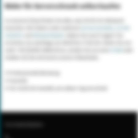
Räder für Serverschrank online kaufen
In unserem Shop finden Sie alles, was Sie für Ihr Netzwerk
brauchen. Wir bieten unter anderem
Serverschränke
,
19 Zoll
Zubehör
und
Netzwerkkabel
. Haben Sie noch Fragen? Sie
erreichen uns werktags von 08:00 bis 17:00 Uhr. Rufen Sie uns
unter +49 (0)5903-9689130 an, senden Sie uns eine
E-Mail
oder
chatten Sie live mit einem unserer Mitarbeiter.
✔︎️ Professionelle Beratung
✔︎️ Garantie
✔︎️ Vor 16:00 Uhr bestellt, am selben Tag verschickt
Kontaktdaten