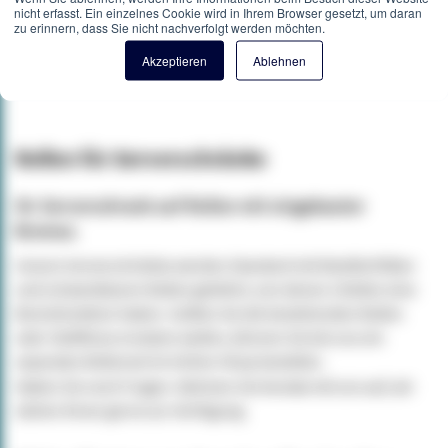
nicht erfasst. Ein einzelnes Cookie wird in Ihrem Browser gesetzt, um daran
zu erinnern, dass Sie nicht nachverfolgt werden möchten.
Angebot
Akzeptieren
Ablehnen
Rollen für Serverschränke
Ihr Serverschrank auf Rollen mit eingebauter
Bremse.
Unsere Serverschränke werden Standard mit Nivellierfüßen
und schwenkbaren Rollen geliefert, von denen 2 Rollen eine
Bremsfunktion haben. Sollten Sie die bestehenden Rollen
oder Stellfüsse ersetzen wollen, können Sie bei uns ein
separates Rollenset im Online-Shop bestellen.
Haben Sie noch Fragen. Nehmen Sie Kontak mit uns auf, wir
stehen Ihnen gerne zur Verfügung.