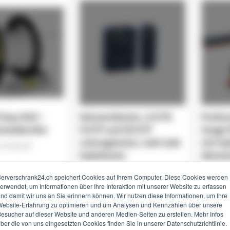
 Easy Roll –
Netzwerktester, U/UTP,
Profes
melabroller
F/UTP und SF/UTP
Zange f
Leitungstester, Cat5 Cat6
mit Ka
:
DS-Easyroll
Kabeltester
Abisoli
Artikelnummer:
DC-CABLETEST-PRO
Artikelnu
erverschrank24.ch speichert Cookies auf Ihrem Computer. Diese Cookies werden
5,42 CHF
14,13 CHF
erwendet, um Informationen über Ihre Interaktion mit unserer Website zu erfassen
nd damit wir uns an Sie erinnern können. Wir nutzen diese Informationen, um Ihre
,42 CHF
14,13 CHF
ebsite-Erfahrung zu optimieren und um Analysen und Kennzahlen über unsere
esucher auf dieser Website und anderen Medien-Seiten zu erstellen. Mehr Infos
ber die von uns eingesetzten Cookies finden Sie in unserer Datenschutzrichtlinie.