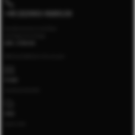
+49 (0)5903-9689130
Kundenservice erreichbar
montags bis freitags
8:00 - 17:00 Uhr
Bitte kontaktieren Sie uns per:
E-mail
[email protected]
Chat
Open chat