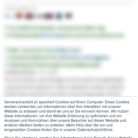
Sicher bezahlen mit:
✔︎ Vor 16:00 Uhr bestellt, Versand am selben Tag
✔︎ Professionelle
Beratung
durch unseren Kundenservice
✔︎ B2B - Service für
Geschäftskunden
✔︎ Sonderkonditionen für
öffentliche Auftraggeber
✔︎ Zahlung auf Rechnung für Geschäftskunden
Artikelnummer
GV-11023
Ferrule Cleaner zum Reinigen von Ferrulen in Kupplungen
und losen Konnektoren. Dieser Glasfaser Cleaner entfernt
Stoff, Fette und diverse andere Verunreinigungen die die
Ferrule verschmutzen. Die Schutzkappe dient als Adapter zum
Serverschrank24.ch speichert Cookies auf Ihrem Computer. Diese Cookies
werden verwendet, um Informationen über Ihre Interaktion mit unserer
Reinigen von losen Konnektoren.
Website zu erfassen und damit wir uns an Sie erinnern können. Wir nutzen
diese Informationen, um Ihre Website-Erfahrung zu optimieren und um
Produktspezifikationen:
Analysen und Kennzahlen über unsere Besucher auf dieser Website und
anderen Medien-Seiten zu erstellen. Mehr Infos über die von uns
eingesetzten Cookies finden Sie in unserer Datenschutzrichtlinie.
Geeignet für
LC
/MU Konnektoren
Reinigt 1.25 mm Aderhülsen mit PC, UPC und
APC
Wenn Sie ablehnen, werden Ihre Informationen beim Besuch dieser Website