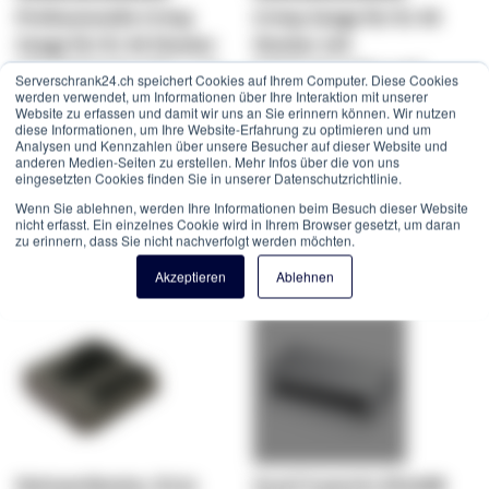
Professionelle Crimp
Crimp Zange für RJ 45
Zange für RJ 45 Stecker
Stecker mit
mit Kabelschneider und
Kabelschneider und
Serverschrank24.ch speichert Cookies auf Ihrem Computer. Diese Cookies
Abisolierer
Abisolierer
werden verwendet, um Informationen über Ihre Interaktion mit unserer
Website zu erfassen und damit wir uns an Sie erinnern können. Wir nutzen
diese Informationen, um Ihre Website-Erfahrung zu optimieren und um
12,64 CHF
8,74 CHF
Analysen und Kennzahlen über unsere Besucher auf dieser Website und
12,64 CHF
8,74 CHF
anderen Medien-Seiten zu erstellen. Mehr Infos über die von uns
eingesetzten Cookies finden Sie in unserer Datenschutzrichtlinie.
Wenn Sie ablehnen, werden Ihre Informationen beim Besuch dieser Website
In den Warenkorb
In den Warenkorb
nicht erfasst. Ein einzelnes Cookie wird in Ihrem Browser gesetzt, um daran
zu erinnern, dass Sie nicht nachverfolgt werden möchten.
Angebot
Angebot
Akzeptieren
Ablehnen
Netzwerktester, RJ11
Zyxel 5-poorts GS105B