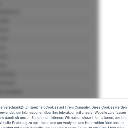
m
9956623714
L7044
nicom
1 mm
 mm
1 mm
2 kg
5 Stecker
5 Stecker
H, Halogefrei
erverschrank24.ch speichert Cookies auf Ihrem Computer. Diese Cookies werden
0MHz
erwendet, um Informationen über Ihre Interaktion mit unserer Website zu erfassen
nd damit wir uns an Sie erinnern können. Wir nutzen diese Informationen, um Ihre
8 mm
ebsite-Erfahrung zu optimieren und um Analysen und Kennzahlen über unsere
et
esucher auf dieser Website und anderen Medien-Seiten zu erstellen. Mehr Infos