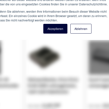
ber die von uns eingesetzten Cookies finden Sie in unserer Datenschutzrichtlinie.
enn Sie ablehnen, werden Ihre Informationen beim Besuch dieser Website nicht
rfasst. Ein einzelnes Cookie wird in Ihrem Browser gesetzt, um daran zu erinnern,
ass Sie nicht nachverfolgt werden möchten.
ll auch gefallen!
Akzeptieren
Ablehnen
RJ 45
Netzwerktester, RJ11 RJ12
Zyxel 5-po
lschneider
RJ45 ISDN Leitungstester,
unmanaged
Cat5 Cat6 Kabeltester
11,96 CHF
15,