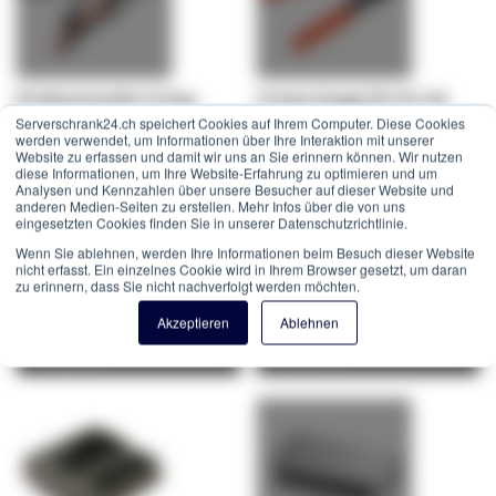
Professionelle Crimp
Crimp Zange für RJ 45
Serverschrank24.ch speichert Cookies auf Ihrem Computer. Diese Cookies
Zange für RJ 45 Stecker
Stecker mit
werden verwendet, um Informationen über Ihre Interaktion mit unserer
mit Kabelschneider und
Kabelschneider und
Website zu erfassen und damit wir uns an Sie erinnern können. Wir nutzen
diese Informationen, um Ihre Website-Erfahrung zu optimieren und um
Abisolierer
Abisolierer
Analysen und Kennzahlen über unsere Besucher auf dieser Website und
anderen Medien-Seiten zu erstellen. Mehr Infos über die von uns
12,64 CHF
8,74 CHF
eingesetzten Cookies finden Sie in unserer Datenschutzrichtlinie.
12,64 CHF
8,74 CHF
Wenn Sie ablehnen, werden Ihre Informationen beim Besuch dieser Website
nicht erfasst. Ein einzelnes Cookie wird in Ihrem Browser gesetzt, um daran
zu erinnern, dass Sie nicht nachverfolgt werden möchten.
In den Warenkorb
In den Warenkorb
Akzeptieren
Ablehnen
Angebot
Angebot