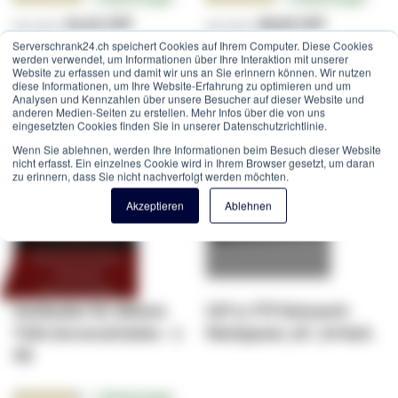
95.0000%
95.0000%
41,02 CHF
48,83 CHF
Serverschrank24.ch speichert Cookies auf Ihrem Computer. Diese Cookies
41,02 CHF
48,83 CHF
werden verwendet, um Informationen über Ihre Interaktion mit unserer
Website zu erfassen und damit wir uns an Sie erinnern können. Wir nutzen
diese Informationen, um Ihre Website-Erfahrung zu optimieren und um
In den Warenkorb
In den Warenkorb
Analysen und Kennzahlen über unsere Besucher auf dieser Website und
anderen Medien-Seiten zu erstellen. Mehr Infos über die von uns
eingesetzten Cookies finden Sie in unserer Datenschutzrichtlinie.
Angebot
Angebot
Wenn Sie ablehnen, werden Ihre Informationen beim Besuch dieser Website
nicht erfasst. Ein einzelnes Cookie wird in Ihrem Browser gesetzt, um daran
zu erinnern, dass Sie nicht nachverfolgt werden möchten.
Akzeptieren
Ablehnen
Passt nur in unsere
stehenden
Serverschränke
Fachboden für 800mm
CAT 6, FTP Netzwerk-
Tiefe Serverschränke – 1
Patchpanel, 19”, 24-fach.
HE
Bewertung:
2
Bewertungen